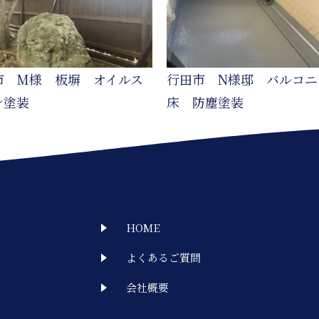
市 M様 板塀 オイルス
行田市 N様邸 バルコニ
ン塗装
床 防塵塗装
HOME
よくあるご質問
会社概要