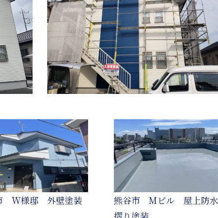
市 W様邸 外壁塗装
熊谷市 Mビル 屋上防
摺り塗装