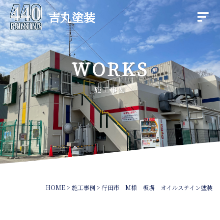
吉丸塗装
WORKS
施工事例
HOME
>
施工事例
>
行田市 M様 板塀 オイルステイン塗装