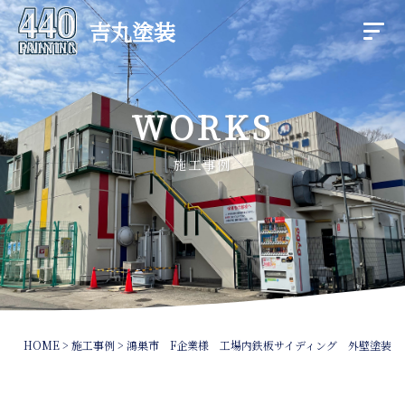
吉丸塗装
WORKS
施工事例
HOME
>
施工事例
>
鴻巣市 F企業様 工場内鉄板サイディング 外壁塗装