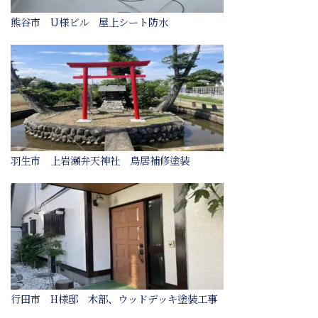
熊谷市 U様ビル 屋上シート防水
羽生市 上岩瀬弁天神社 鳥居補修塗装
行田市 H様邸 木部、ウッドデッキ塗装工事